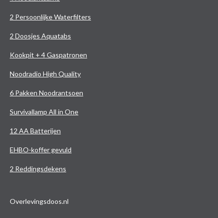
2 Persoonlijke Waterfilters
2 Doosjes Aquatabs
Kookpit + 4 Gaspatronen
Noodradio High Quality
6 Pakken Noodrantsoen
Survivallamp All in One
12 AA Batterijen
EHBO-koffer gevuld
2 Reddingsdekens
Overlevingsdoos.nl