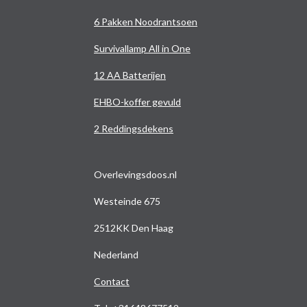
6 Pakken Noodrantsoen
Survivallamp All in One
12 AA Batterijen
EHBO-koffer gevuld
2 Reddingsdekens
Overlevingsdoos.nl
Westeinde 675
2512KK Den Haag
Nederland
Contact