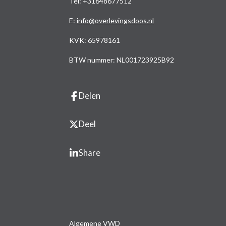
Tel: +31648677512
E
:
info@overlevingsdoos.nl
KVK: 65978161
BTW nummer: NL001723925B92
Delen
Deel
Share
Algemene VWD