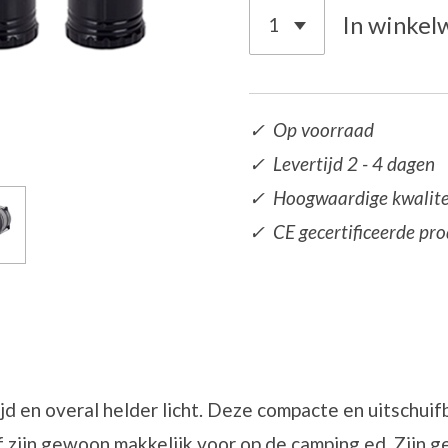
In winkel
✓ Op voorraad
✓ Levertijd 2 - 4 dagen
✓ Hoogwaardige kwalite
✓ CE gecertificeerde pr
jd en overal helder licht. Deze compacte en uitschuif
f zijn gewoon makkelijk voor op de camping ed. Zijn g