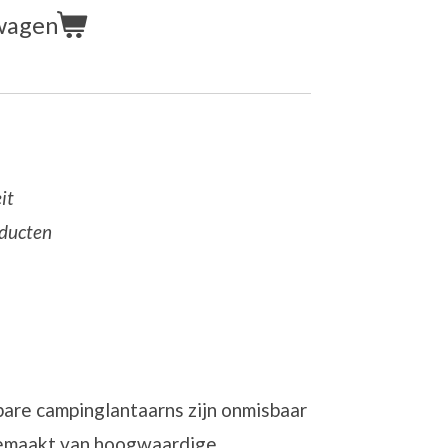
wagen
it
oducten
bare campinglantaarns zijn onmisbaar
emaakt van hoogwaardige