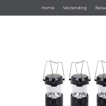
Ga
Home
Verzending
Beta
direct
naar
de
hoofdinhoud