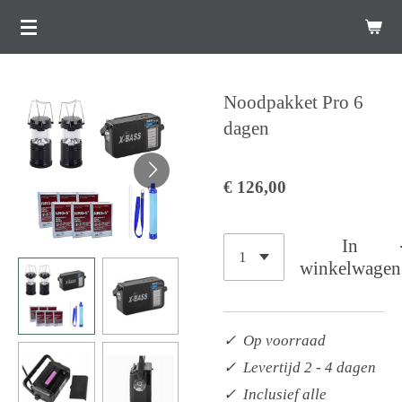
Ga
direct
naar
Noodpakket Pro 6
de
dagen
hoofdinhoud
€ 126,00
In
winkelwagen
✓ Op voorraad
✓ Levertijd 2 - 4 dagen
✓ Inclusief alle